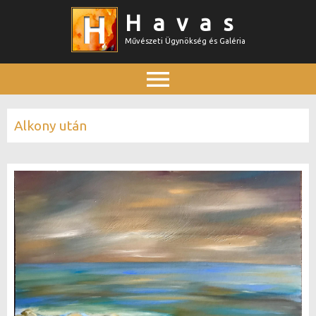
Ugrás
Havas
a
Művészeti Ügynökség és Galéria
tartalomra
Főmenü
Alkony után