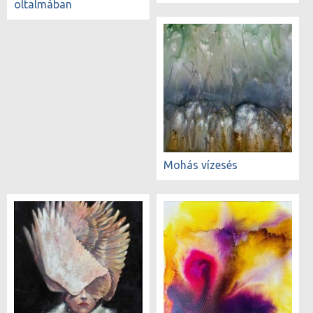
oltalmában
Mohás vízesés