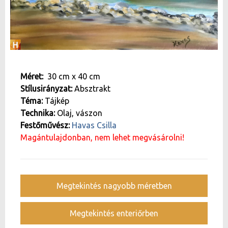
Méret:
30 cm
x
40 cm
Stílusirányzat:
Absztrakt
Téma:
Tájkép
Technika:
Olaj, vászon
Festőművész:
Havas Csilla
Magántulajdonban, nem lehet megvásárolni!
Megtekintés nagyobb méretben
Megtekintés enteriőrben