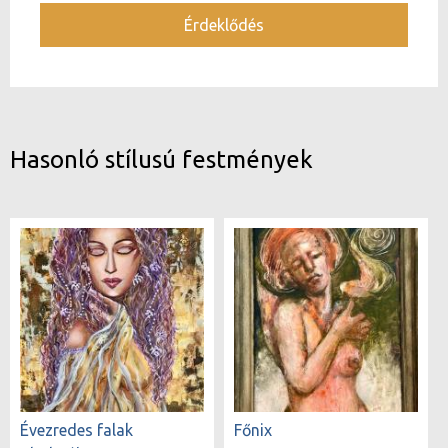
Érdeklődés
Hasonló stílusú festmények
Évezredes falak
Főnix